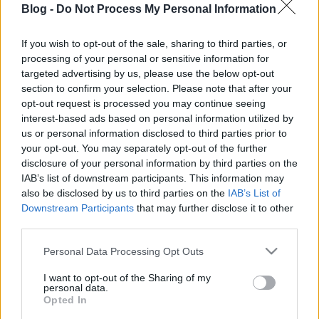
Részlet az
Anjouk
III. részéből
Blog -
Do Not Process My Personal Information
Részlet az
Anjouk
IV. részéből
If you wish to opt-out of the sale, sharing to third parties, or
Részlet az
Anjouk
V. részéből
processing of your personal or sensitive information for
targeted advertising by us, please use the below opt-out
Részlet az
Anjouk
VI. részéből
section to confirm your selection. Please note that after your
opt-out request is processed you may continue seeing
Részlet az
Anjouk
VII. részéből – a szerző
interest-based ads based on personal information utilized by
us or personal information disclosed to third parties prior to
felolvasásában
your opt-out. You may separately opt-out of the further
disclosure of your personal information by third parties on the
IAB’s list of downstream participants. This information may
also be disclosed by us to third parties on the
IAB’s List of
Downstream Participants
that may further disclose it to other
third parties.
Please note that this website/app uses one or more Google
Personal Data Processing Opt Outs
services and may gather and store information including but
not limited to your visit or usage behaviour. You may click to
I want to opt-out of the Sharing of my
personal data.
grant or deny consent to Google and its third-party tags to
Opted In
use your data for below specified purposes in below Google