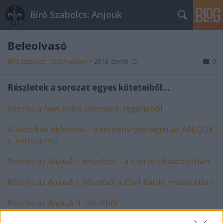
Bíró Szabolcs: Anjouk
Beleolvasó
Bíró Szabolcs – székirodalom
•
2018. április 15.
0
Részletek a sorozat egyes köteteiből...
Részlet a
Non nobis Domine
c. regényből
A krónikás előszava – alternatív prológus az ANJOUK
c. sorozathoz
Részlet a
z
Anjouk
I. részéből – a szerző előadásában
Részlet az
Anjouk
I. részéből a Civil Rádió műsorában
Részlet az
Anjouk
II. részéből