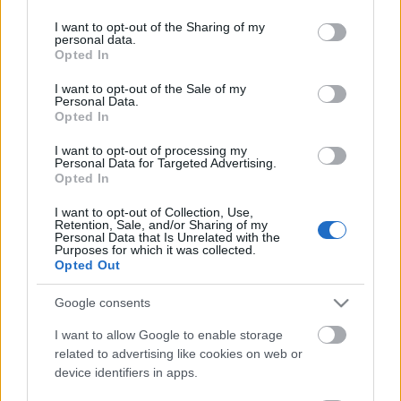
services and may gather and store information including but
not limited to your visit or usage behaviour. You may click to
I want to opt-out of the Sharing of my
personal data.
grant or deny consent to Google and its third-party tags to
Ajánlott bejegyzések:
Opted In
use your data for below specified purposes in below Google
consent section.
I want to opt-out of the Sale of my
Personal Data.
Megújult a SZÉKIRODALOM merch shop!
Opted In
I want to opt-out of processing my
Personal Data for Targeted Advertising.
Opted In
Szent György hava – hangosnovella Papp
I want to opt-out of Collection, Use,
János előadásában
Retention, Sale, and/or Sharing of my
Personal Data that Is Unrelated with the
Purposes for which it was collected.
Opted Out
700 éve született Anjou (Nagy) Lajos
Google consents
király
I want to allow Google to enable storage
related to advertising like cookies on web or
device identifiers in apps.
Székirodalmi Könyvturné 2026