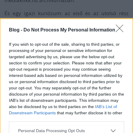
mediaklikk.hu
archívumában.
És egy igazi kuriózum: az első és az utolsó rész
sugárzása előtt Horváth Péter rendezővel, illetve
Csukovits Enikő történésszel, egyetemi tanárral
Blog -
Do Not Process My Personal Information
beszélgetünk majd a regény és az adott történelmi
korszak kulisszáiról.
If you wish to opt-out of the sale, sharing to third parties, or
processing of your personal or sensitive information for
targeted advertising by us, please use the below opt-out
section to confirm your selection. Please note that after your
opt-out request is processed you may continue seeing
interest-based ads based on personal information utilized by
us or personal information disclosed to third parties prior to
your opt-out. You may separately opt-out of the further
disclosure of your personal information by third parties on the
IAB’s list of downstream participants. This information may
also be disclosed by us to third parties on the
IAB’s List of
Downstream Participants
that may further disclose it to other
third parties.
Please note that this website/app uses one or more Google
Personal Data Processing Opt Outs