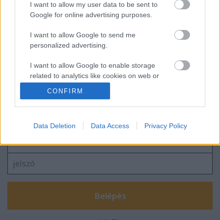
I want to allow my user data to be sent to
Google for online advertising purposes.
I want to allow Google to send me
personalized advertising.
Megjelent a Lángmarta dél 4. kiadása
I want to allow Google to enable storage
related to analytics like cookies on web or
device identifiers in apps.
CONFIRM
Szólj hozzá!
I want to allow Google to enable storage
related to functionality of the website or app.
A hozzászóláshoz be kell lépned!
Data Deletion
Data Access
Privacy Policy
I want to allow Google to enable storage
related to personalization.
I want to allow Google to enable storage
related to security, including authentication
functionality and fraud prevention, and other
user protection.