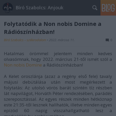
Bíró Szabolcs: Anjouk
Folytatódik a Non nobis Domine a
Rádiószínházban!
Bíró Szabolcs – székirodalom
•
2022. március 11.
0
Hatalmas örömmel jelentem minden kedves
olvasómnak, hogy 2022. március 21-től ismét szól a
Non nobis Domine
a Rádiószínházban!
A
Kelet oroszlánja
(azaz a regény első fele) tavaly
májusi debütálása után most megérkezett a
folytatás:
Az utolsó vörös barát
szintén tíz részben
lát napvilágot, Horváth Péter rendezésében, parádés
szereposztással.
Az egyes részek minden hétköznap
este 21:35-től lesznek hallhatók, illetve minden egyes
epizód 60 napig visszahallgatható lesz a