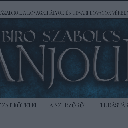
SZÁZADRÓL, A LOVAGKIRÁLYOK ÉS UDVARI LOVAGOK VÉRB
OZAT KÖTETEI
A SZERZŐRŐL
TUDÁSTÁ