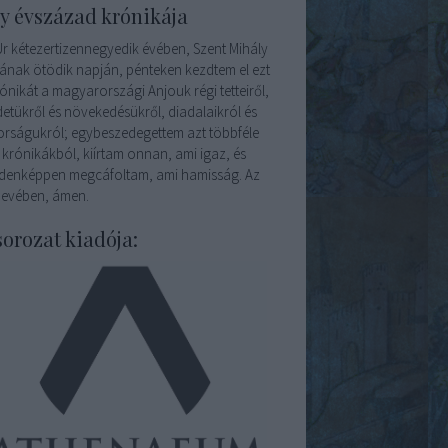
y évszázad krónikája
Úr kétezertizennegyedik évében, Szent Mihály
ának ötödik napján, pénteken kezdtem el ezt
ónikát a magyarországi Anjouk régi tetteiről,
detükről és növekedésükről, diadalaikról és
orságukról; egybeszedegettem azt többféle
 krónikákból, kiírtam onnan, ami igaz, és
denképpen megcáfoltam, ami hamisság. Az
nevében, ámen.
sorozat kiadója: