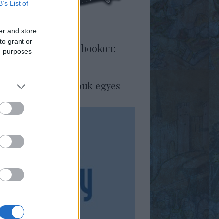
B’s List of
er and store
to grant or
ékirodalom a Facebookon:
ed purposes
leményezd az Anjouk egyes
teteit a Molyon: