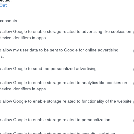
Out
ou (Nagy) Lajos király
consents
Mo
o allow Google to enable storage related to advertising like cookies on
rodalom
evice identifiers in apps.
zületett Anjou Lajos, akit tizenhat évesen, 1342. július 21-én
o allow my user data to be sent to Google for online advertising
kortól, a magyar királyok közül egyedüliként, kiérdemelte a
s.
knevet – így lett belőle utóbb Nagy Lajos.
to allow Google to send me personalized advertising.
szlót és Nagy Sándort tekintette a példaképének. Ennek
munkálkodott – negyvenéves uralkodásából mindössze
o allow Google to enable storage related to analytics like cookies on
rózsa valamely irányába –, miközben a Magyar Királyságban
evice identifiers in apps.
ő béke állt fenn. Fényes udvarában pompás diplomáciai
o allow Google to enable storage related to functionality of the website
dült az oktatás, fejlődött az írásbeliség, virágzott a (lovagi)
ly volt, aki számos nyelven beszélt, és aki tudott írni, olvasni!
ek, az Árpádok és a lengyel Piastok vére. Születésekor még
o allow Google to enable storage related to personalization.
lt, hogy egy birodalom ura legyen.
o allow Google to enable storage related to security, including