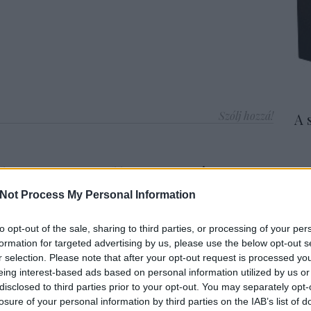
Szólj hozzá!
A 
 hangosnovella Papp János
Not Process My Personal Information
odalom
to opt-out of the sale, sharing to third parties, or processing of your per
formation for targeted advertising by us, please use the below opt-out s
r selection. Please note that after your opt-out request is processed y
nnepeljük a Szent György Lovagrend alapításának 700.
eing interest-based ads based on personal information utilized by us or
szült a
Szent György hava
című hangosnovella, amelyet a
disclosed to third parties prior to your opt-out. You may separately opt-
dő lovagrend két tagja alkotott meg: jómagam megírtam, a
losure of your personal information by third parties on the IAB’s list of
hangosnovella mindenki
számára ingyenesen és korlátlanul