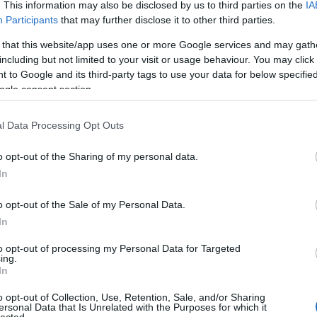
. This information may also be disclosed by us to third parties on the
IA
szeretettel!
Participants
that may further disclose it to other third parties.
 that this website/app uses one or more Google services and may gath
including but not limited to your visit or usage behaviour. You may click 
Sz
 to Google and its third-party tags to use your data for below specifi
ogle consent section.
Vé
l Data Processing Opt Outs
kö
o opt-out of the Sharing of my personal data.
In
o opt-out of the Sale of my Personal Data.
In
to opt-out of processing my Personal Data for Targeted
ing.
In
o opt-out of Collection, Use, Retention, Sale, and/or Sharing
ersonal Data that Is Unrelated with the Purposes for which it
Szólj hozzá!
lected.