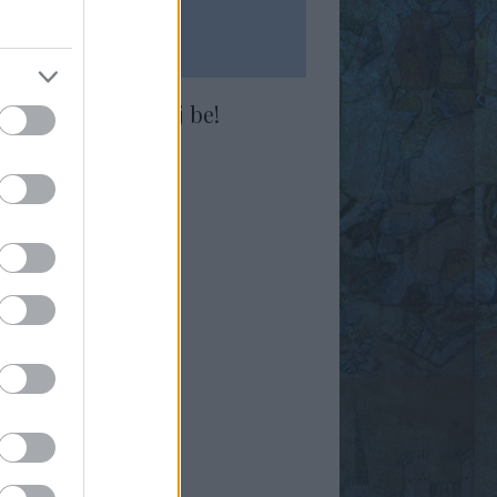
ndd jóbarát, s lépj be!