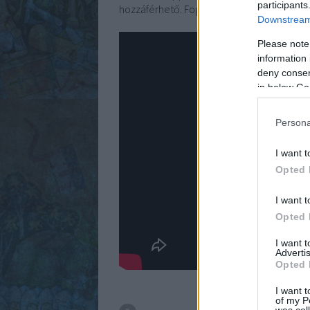
participants
hozzáférhető. Fogadjátok és hallgassátok 
Downstream 
Please note
information 
deny consent
in below Go
Persona
I want t
Opted 
I want t
Opted 
I want 
Advertis
Opted 
I want t
of my P
was col