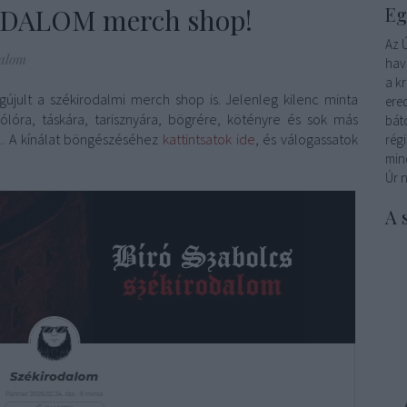
ODALOM merch shop!
Eg
Az 
dalom
hav
a kr
gújult a székirodalmi merch shop is.
Jelenleg kilenc minta
ere
ólóra, táskára, tarisznyára, bögrére, kötényre és sok más
bát
al. A kínálat böngészéséhez
kattintsatok ide
, és válogassatok
régi
min
Úr 
A 