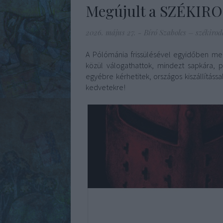
Megújult a SZÉKIR
2026. május 27.
-
Bíró Szabolcs – székiro
A Pólómánia frissülésével egyidőben m
e
közül válogathattok, mindezt sapkára, p
egyébre kérhetitek, országos kiszállításs
kedvetekre!